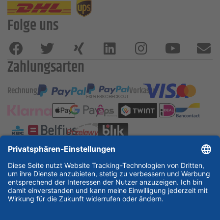
Folge uns
Zahlungsarten
Rechnung
Vorkasse
ESSKA International
new
new
new
Partner & Zertifikate