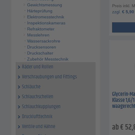
Gewichtsmessung
Preis inkl. 
Härteprüfung
zzgl.
€
5,90
Elektromesstechnik
Inspektionskameras
Refraktometer
Messlehren
Wassersackrohre
Drucksensoren
Druckschalter
Zubehör Messtechnik
Räder und Rollen
Verschraubungen und Fittings
Schläuche
Glycerin-Ma
Schlauchschellen
Klasse 1,6/1
waagerech
Schlauchkupplungen
Drucklufttechnik
ab
€
52,
Ventile und Hähne