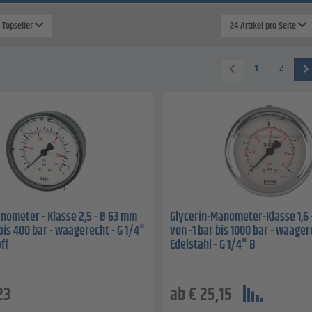
: Topseller
24 Artikel pro Seite
1
2
nometer - Klasse 2,5 - Ø 63 mm
Glycerin-Manometer-Klasse 1,6 
 bis 400 bar - waagerecht - G 1/4"
von -1 bar bis 1000 bar - waager
ff
Edelstahl - G 1/4" B
23
ab
€
25,15