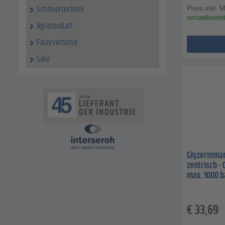
Schmiertechnik
Preis inkl. 
versandkostenf
Agrarbedarf
Faserverbund
Sale
Glyzerinman
zentrisch - 
max. 1000 b
€
33,69