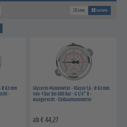
Liste
Kacheln
- Ø 63 mm
Glycerin-Manometer - Klasse 1,6 - Ø 63 mm
echt -
von -1 bar bis 600 bar - G 1/4" B -
waagerecht - Einbaumanometer
ab
€
44,27