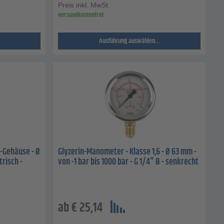
Preis inkl. MwSt.
versandkostenfrei
Ausführung auswählen...
-Gehäuse - Ø
Glyzerin-Manometer - Klasse 1,6 - Ø 63 mm -
trisch -
von -1 bar bis 1000 bar - G 1/4" B - senkrecht
ab
€
25,14