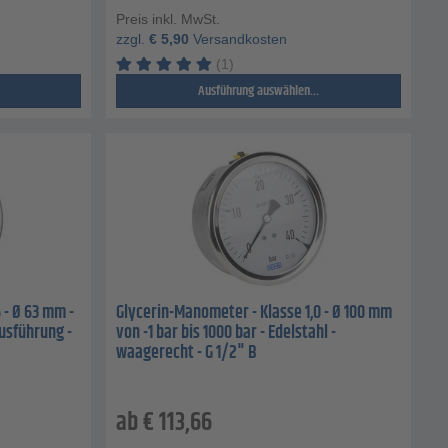
Preis inkl. MwSt.
zzgl.
€
5,90
Versandkosten
(1)
Ausführung auswählen...
 - Ø 63 mm -
Glycerin-Manometer - Klasse 1,0 - Ø 100 mm
ausführung -
von -1 bar bis 1000 bar - Edelstahl -
waagerecht - G 1/2" B
ab
€
113,66