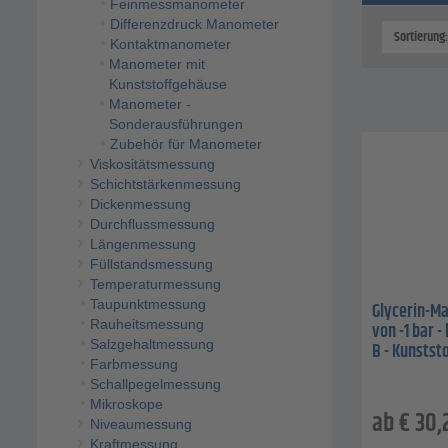
Feinmessmanometer
Differenzdruck Manometer
Sortierung
Kontaktmanometer
Manometer mit
Kunststoffgehäuse
Manometer -
Sonderausführungen
Zubehör für Manometer
Viskositätsmessung
Schichtstärkenmessung
Dickenmessung
Durchflussmessung
Längenmessung
Füllstandsmessung
Temperaturmessung
Taupunktmessung
Glycerin-Ma
Rauheitsmessung
von -1 bar -
Salzgehaltmessung
B - Kunststo
Farbmessung
Schallpegelmessung
Mikroskope
ab
€
30,
Niveaumessung
Kraftmessung