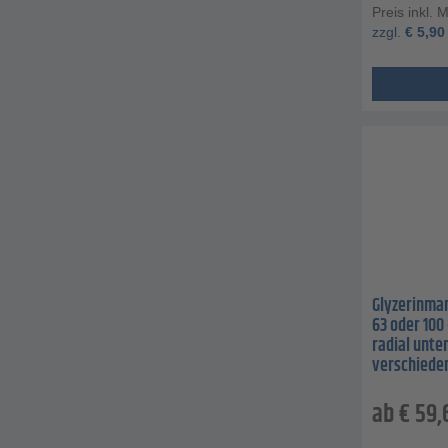
Preis inkl. 
zzgl.
€
5,90
Glyzerinman
63 oder 100 
radial unten
verschiede
ab
€
59,