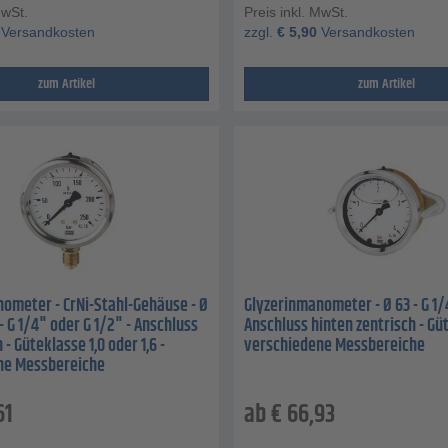
MwSt.
Preis inkl. MwSt.
Versandkosten
zzgl.
€
5,90
Versandkosten
zum Artikel
zum Artikel
ometer - CrNi-Stahl-Gehäuse - Ø
Glyzerinmanometer - Ø 63 - G 1/
- G 1/4" oder G 1/2" - Anschluss
Anschluss hinten zentrisch - Güt
 - Güteklasse 1,0 oder 1,6 -
verschiedene Messbereiche
ne Messbereiche
61
ab
€
66,93