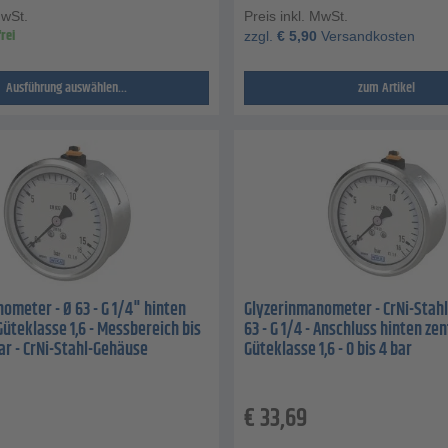
MwSt.
Preis inkl. MwSt.
rei
zzgl.
€
5,90
Versandkosten
Ausführung auswählen...
zum Artikel
ometer - Ø 63 - G 1/4" hinten
Glyzerinmanometer - CrNi-Stahl
Güteklasse 1,6 - Messbereich bis
63 - G 1/4 - Anschluss hinten zen
ar - CrNi-Stahl-Gehäuse
Güteklasse 1,6 - 0 bis 4 bar
€
33,69