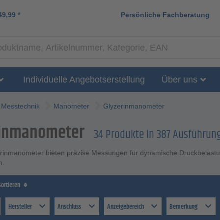
49,99
*
Persönliche Fachberatung
Individuelle Angebotserstellung
Über uns
Messtechnik
Manometer
Glyzerinmanometer
rinmanometer
34 Produkte in 387 Ausführu
rinmanometer bieten präzise Messungen für dynamische Druckbelastunge
n.
Sortieren
Hersteller
Anschluss
Anzeigebereich
Bemerkung