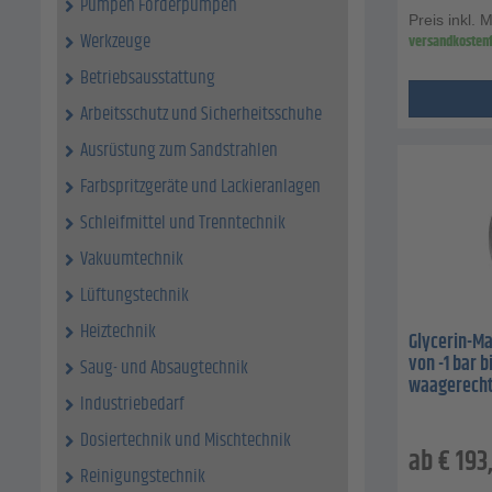
Pumpen Förderpumpen
Preis inkl. 
Werkzeuge
versandkostenf
Betriebsausstattung
Arbeitsschutz und Sicherheitsschuhe
Ausrüstung zum Sandstrahlen
Farbspritzgeräte und Lackieranlagen
Schleifmittel und Trenntechnik
Vakuumtechnik
Lüftungstechnik
Heiztechnik
Glycerin-Ma
von -1 bar b
Saug- und Absaugtechnik
waagerecht
Industriebedarf
Dosiertechnik und Mischtechnik
ab
€
193
Reinigungstechnik