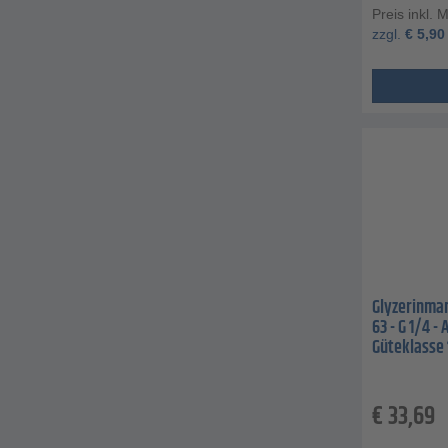
Preis inkl. 
zzgl.
€
5,90
Glyzerinman
63 - G 1/4 -
Güteklasse 1
€
33,69