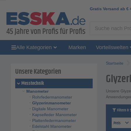
Gratis Versand ab
€
Alle Kategorien
Marken
Vorteilswelten
Startseite
Unsere Kategorien
Glyze
Messtechnik
Unsere Glyze
Manometer
Anwendunge
Rohrfedermanometer
Glyzerinmanometer
Digitale Manometer
Filtern & 
Kapselfeder Manometer
Plattenfedermanometer
Preis
Edelstahl Manometer