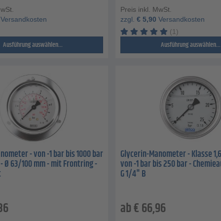
MwSt.
Preis inkl. MwSt.
Versandkosten
zzgl.
€
5,90
Versandkosten
(1)
Ausführung auswählen...
Ausführung auswählen...
nometer - von -1 bar bis 1000 bar
Glycerin-Manometer - Klasse 1,6
 - Ø 63/100 mm - mit Frontring -
von -1 bar bis 250 bar - Chemie
t
G 1/4" B
86
ab
€
66,96