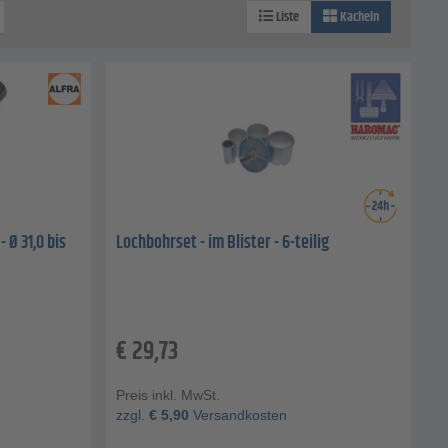
Liste
Kacheln
 Ø 31,0 bis
Lochbohrset - im Blister - 6-teilig
€
29,73
Preis inkl. MwSt.
zzgl.
€
5,90
Versandkosten