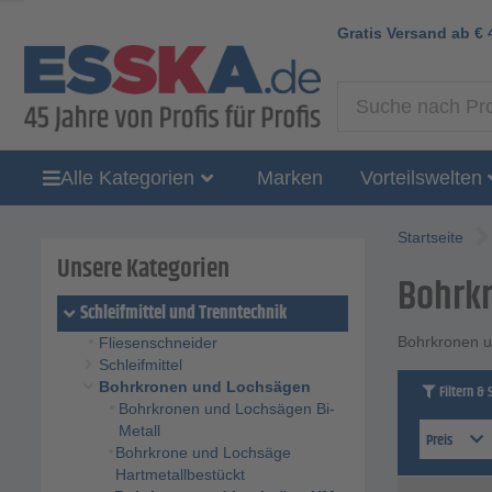
Gratis Versand ab
€
Alle Kategorien
Marken
Vorteilswelten
Startseite
Unsere Kategorien
Bohrk
Schleifmittel und Trenntechnik
Bohrkronen u
Fliesenschneider
Schleifmittel
Bohrkronen und Lochsägen
Filtern & 
Bohrkronen und Lochsägen Bi-
Metall
Preis
Bohrkrone und Lochsäge
Hartmetallbestückt