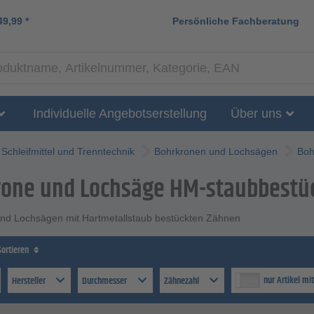
49,99
*
Persönliche Fachberatung
Individuelle Angebotserstellung
Über uns
Schleifmittel und Trenntechnik
Bohrkronen und Lochsägen
Boh
rone und Lochsäge HM-staubbestü
nd Lochsägen mit Hartmetallstaub bestückten Zähnen
Sortieren
nur Artikel mi
Hersteller
Durchmesser
Zähnezahl