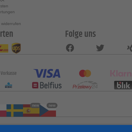
sten
rtungen
 widerrufen
rten
Folge uns
Vorkasse
new
new