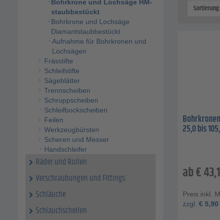
Bohrkrone und Lochsäge HM-
Sortierung
staubbestückt
Bohrkrone und Lochsäge
Diamantstaubbestückt
Aufnahme für Bohrkronen und
Lochsägen
Frässtifte
Schleifstifte
Sägeblätter
Trennscheiben
Schruppscheiben
Schleifbockscheiben
Bohrkronen
Feilen
25,0 bis 10
Werkzeugbürsten
Scheren und Messer
Handschleifer
Räder und Rollen
ab
€
43,
Verschraubungen und Fittings
Schläuche
Preis inkl. 
zzgl.
€
5,90
Schlauchschellen