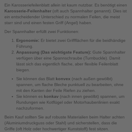
Ein Karosseriefeilenblatt allein ist kaum nutzbar. Es benötigt einen
Karosserie-Feilenhalter
(oft auch Spannhalter genannt). Dies ist
ein entscheidender Unterschied zu normalen Feilen, die meist
starr sind und einen festen Griff (Angel) haben.
Der Spannhalter erfüllt zwei Funktionen:
Ergonomie:
Er bietet zwei Griffflächen für die beidhändige
Führung.
Anpassung (Das wichtigste Feature):
Gute Spannhalter
verfügen über eine Spannschraube (Turnbuckle). Damit
lässt sich das eigentlich flache, aber flexible Feilenblatt
biegen.
Sie können das Blatt
konvex
(nach außen gewölbt)
spannen, um flache Bleche punktuell zu bearbeiten, ohne
mit den Kanten der Feile Riefen zu ziehen.
Sie können es
konkav
(nach innen gewölbt) spannen, um
Rundungen wie Kotflügel oder Motorhaubenlinien exakt
nachzuformen.
Beim Kauf sollten Sie auf robuste Materialien beim Halter achten
(Aluminiumdruckguss oder Stahl) und sicherstellen, dass die
Griffe (oft Holz oder hochwertiger Kunststoff) fest sitzen.