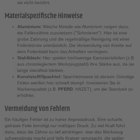
sie nicht berührt.
Materialspezifische Hinweise
Aluminium:
Weiche Metalle wie Aluminium neigen dazu,
die Feilenzähne zuzusetzen ("Schmieren"). Hier ist eine
grobe Zahnung und die regelmäßige Reinigung mit einer
Feilenbürste unerlässlich. Die Verwendung von Kreide auf
dem Feilenblatt kann das Anhaften verringern.
Stahlblech:
Hier spielen hochwertige Karosseriefeilen (z.B.
aus chromlegiertem Werkzeugstahl) ihre Stärke aus, da sie
lange standfest bleiben.
Kunststoff/Spachtel:
Spachtelmasse ist abrasiv. Günstige
Feilen werden hier schnell stumpf. Investieren Sie in
Markenqualität (z.B.
PFERD
, HAZET), um die Standzeit zu
erhöhen.
Vermeidung von Fehlern
Ein häufiger Fehler ist zu hoher Anpressdruck. Eine scharfe,
gefräste Feile benötigt nur mäßigen Druck. Zu viel Kraft führt
dazu, dass die Zähne zu tief eindringen, was das Werkzeug
schwergängig macht und tiefe Kratzer verursacht, die später