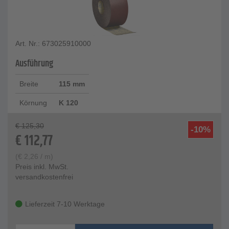
Art. Nr.: 673025910000
Ausführung
Breite
115 mm
Körnung
K 120
€
125,30
-10%
€
112,77
(
€
2,26
/ m)
Preis inkl. MwSt.
versandkostenfrei
Lieferzeit 7-10 Werktage