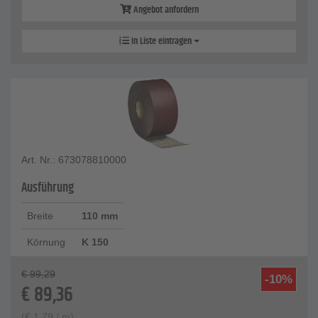
Angebot anfordern
In Liste eintragen
Art. Nr.: 673078810000
Ausführung
Breite
110 mm
Körnung
K 150
€
99,29
-10%
€
89,36
(
€
1,79
/ m)