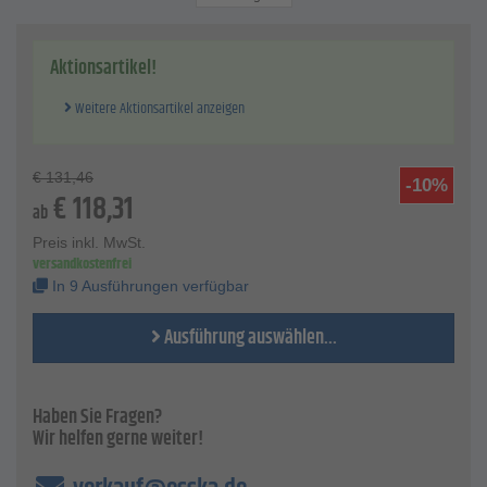
Unterlage - F-Papier
Breite - 110 bis 115 mm
Länge - 50 m
Aktionsartikel!
Körnung - K 60 bis K 180
Weitere Aktionsartikel anzeigen
€
131,46
-10%
€
118,31
ab
Preis inkl. MwSt.
versandkostenfrei
In 9 Ausführungen verfügbar
Ausführung auswählen...
Haben Sie Fragen?
Wir helfen gerne weiter!