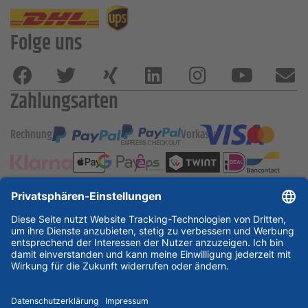
Folge uns
Zahlungsarten
Rechnung
Vorkasse
ESSKA International
new
new
new
Partner & Zertifikate