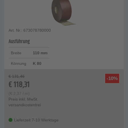
Art. Nr.: 673078780000
Ausführung
Breite
110 mm
Körnung
K 80
€
131,46
-10%
€
118,31
(
€
2,37
/ m)
Preis inkl. MwSt.
versandkostenfrei
Lieferzeit 7-10 Werktage