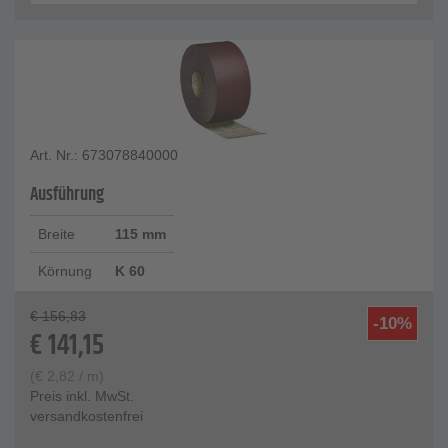
Art. Nr.: 673078840000
Ausführung
Breite
115 mm
Körnung
K 60
€
156,83
-10%
€
141,15
(
€
2,82
/ m)
Preis inkl. MwSt.
versandkostenfrei