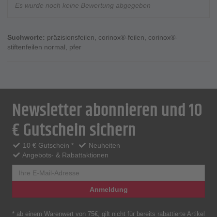
Es wurde noch keine Bewertung abgegeben
Suchworte:
präzisionsfeilen
,
corinox®-feilen
,
corinox®-
stiftenfeilen normal
,
pfer
Newsletter abonnieren und 10
€ Gutschein sichern
10 € Gutschein *
Neuheiten
Angebots- & Rabattaktionen
Anmeldung
* ab einem Warenwert von 75€, gilt nicht für bereits rabattierte Artikel