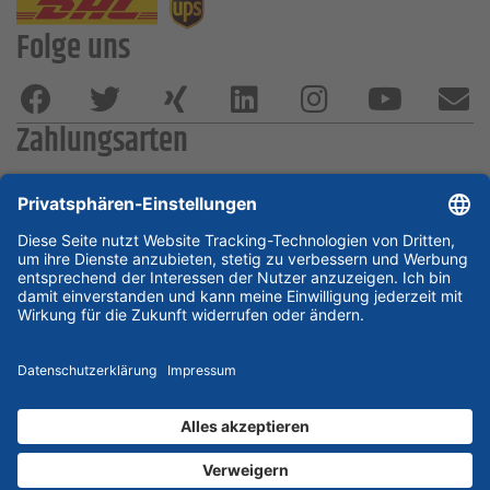
Folge uns
Zahlungsarten
Rechnung
Vorkasse
ESSKA International
new
new
new
Partner & Zertifikate