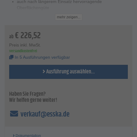
auch nach längerem Einsatz hervorragende
Oberflächengüte
außergewöhnliche Oberflächenhärte von 1200 HV (Härte
mehr zeigen...
Vickers)
extrem verschleiß- und standfest
€
226,52
Technische Daten
ab
Länge - 150-200 mm
Preis inkl. MwSt.
Schweizer Hiebe - 0 und 2
versandkostenfrei
VE - 12 Stk.
In 5 Ausführungen verfügbar
Ausführung auswählen...
Haben Sie Fragen?
Wir helfen gerne weiter!
verkauf@esska.de
Dokumentation