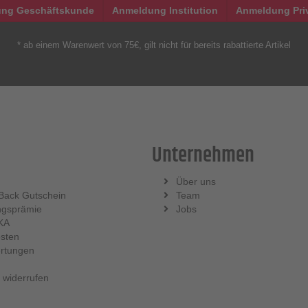
ng Geschäftskunde
Anmeldung Institution
Anmeldung Pri
* ab einem Warenwert von 75€, gilt nicht für bereits rabattierte Artikel
Unternehmen
Über uns
Back Gutschein
Team
ngsprämie
Jobs
KA
sten
rtungen
 widerrufen