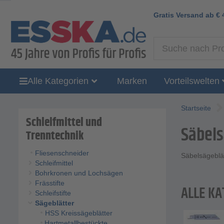
Gratis Versand ab
€
Alle Kategorien
Marken
Vorteilswelten
Startseite
Schleifmittel und
Säbels
Trenntechnik
Fliesenschneider
Säbelsägeblät
Schleifmittel
Bohrkronen und Lochsägen
Frässtifte
ALLE KA
Schleifstifte
Sägeblätter
HSS Kreissägeblätter
Hartmetallbestückte