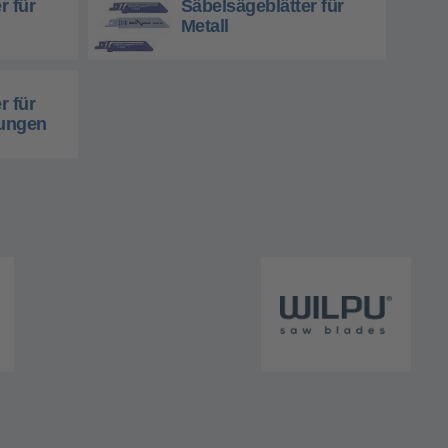
r für
Säbelsägeblätter für
Metall
r für
ungen