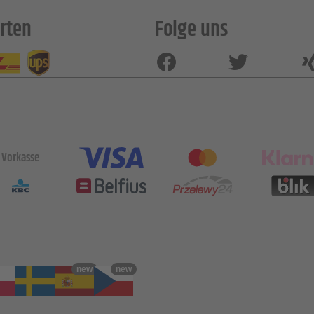
rten
Folge uns
Vorkasse
new
new