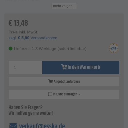
Technische Daten
Zahnteilung - 4,3 mm
mehr zeigen...
Schnittlänge - 75 mm
Gesamtlänge - 100 mm
€
13,48
Blattdicke - 1,25 mm
Blatthöhe - 8 mm
Preis inkl. MwSt.
Material - Hart-Metall
zzgl.
€
5,90
Versandkosten
Lieferzeit 1-3 Werktage (sofort lieferbar)
In den Warenkorb
Angebot anfordern
In Liste eintragen
Haben Sie Fragen?
Wir helfen gerne weiter!
verkauf@esska.de