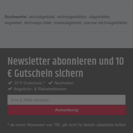
Suchworte:
stichsägeblatt
,
stichsägeblätter
,
sägeblätter
,
sägeblatt
,
stichsäge-blatt
,
metalsägeblatt
,
spezial stichsägeblätter
Newsletter abonnieren und 10
€ Gutschein sichern
10 € Gutschein *
Neuheiten
Angebots- & Rabattaktionen
Anmeldung
* ab einem Warenwert von 75€, gilt nicht für bereits rabattierte Artikel