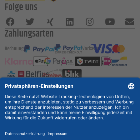
Folge uns
Zahlungsarten
Rechnung
Vorkasse
ESSKA International
new
new
new
Partner & Zertifikate